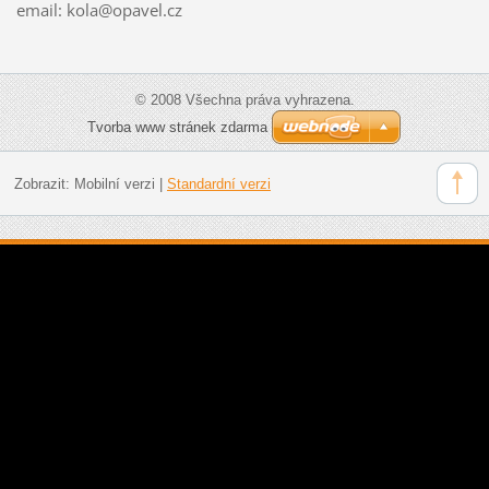
email: kola@opavel.cz
© 2008 Všechna práva vyhrazena.
Tvorba www stránek zdarma
Zobrazit:
Mobilní verzi
|
Standardní verzi