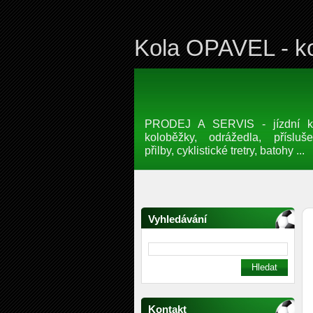
Kola OPAVEL - ko
PRODEJ A SERVIS - jízdní kol
koloběžky, odrážedla, přísluše
přilby, cyklistické tretry, batohy ...
Vyhledávání
Kontakt