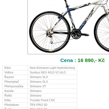
Cena :
16 890,- Kč
Rám
New Kinesium Light Hydroforming
Vidlice
Suntour NEX 4610 V2 HLO
Řazení
Shimano SLX
Přesmykač
Shimano SLX
Přehazovačka
Shimano XT
Kazeta
Shimano
Řetěz
Shimano
Kliky
Truvativ Fived CNC
Představec
TRX-PRO 3D