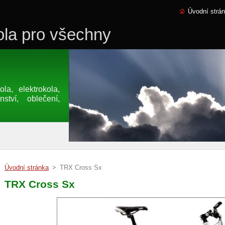
Úvodní strá
la pro všechny
a, elektrokola,
nství, oblečení,
Úvodní stránka
>
TRX Cross Sx
TRX Cross Sx