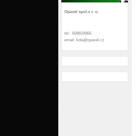
Opavel spol.s r. o.
tel.: 608824966
email: kola@opavel.cz