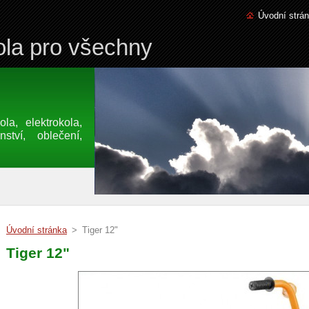
Úvodní strá
la pro všechny
a, elektrokola,
nství, oblečení,
Úvodní stránka
>
Tiger 12"
Tiger 12"