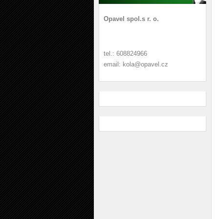
Opavel spol.s r. o.
tel.: 608824966
email: kola@opavel.cz