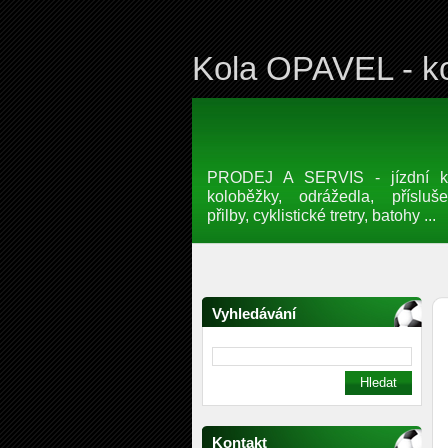
Kola OPAVEL - ko
PRODEJ A SERVIS - jízdní kol
koloběžky, odrážedla, přísluše
přilby, cyklistické tretry, batohy ...
Vyhledávání
Kontakt