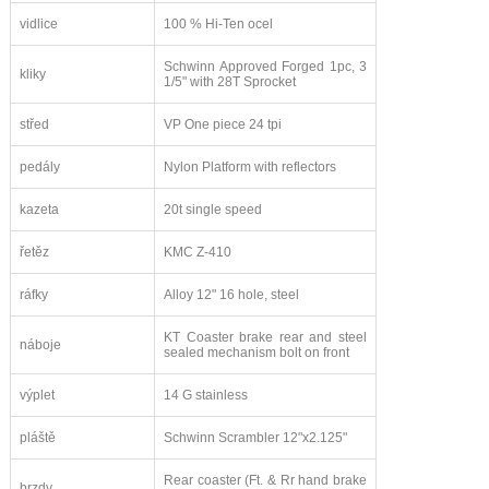
vidlice
100 % Hi-Ten ocel
Schwinn Approved Forged 1pc, 3
kliky
1/5" with 28T Sprocket
střed
VP One piece 24 tpi
pedály
Nylon Platform with reflectors
kazeta
20t single speed
řetěz
KMC Z-410
ráfky
Alloy 12" 16 hole, steel
KT Coaster brake rear and steel
náboje
sealed mechanism bolt on front
výplet
14 G stainless
pláště
Schwinn Scrambler 12"x2.125"
Rear coaster (Ft. & Rr hand brake
brzdy