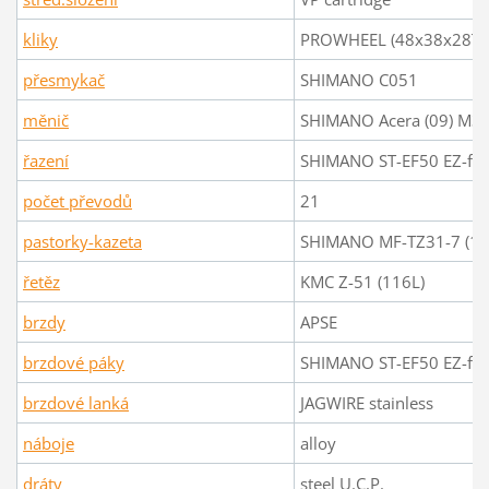
kliky
PROWHEEL (48x38x28T)
přesmykač
SHIMANO C051
měnič
SHIMANO Acera (09) M3
řazení
SHIMANO ST-EF50 EZ-fire
počet převodů
21
pastorky-kazeta
SHIMANO MF-TZ31-7 (14
řetěz
KMC Z-51 (116L)
brzdy
APSE
brzdové páky
SHIMANO ST-EF50 EZ-fire
brzdové lanká
JAGWIRE stainless
náboje
alloy
dráty
steel U.C.P.