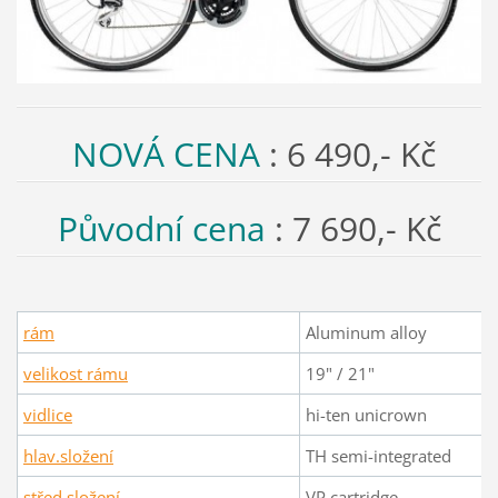
NOVÁ CENA
: 6 490,- Kč
Původní cena
: 7 690,- Kč
rám
Aluminum alloy
velikost rámu
19" / 21"
vidlice
hi-ten unicrown
hlav.složení
TH semi-integrated
střed.složení
VP cartridge