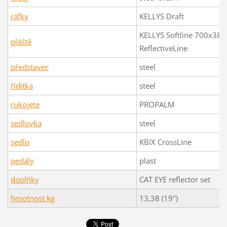
ráfky
KELLYS Draft
KELLYS Softline 700x38C
pláště
ReflectiveLine
představec
steel
řídítka
steel
rukojete
PROPALM
sedlovka
steel
sedlo
KBIX CrossLine
pedály
plast
doplňky
CAT EYE reflector set
hmotnost kg
13,38 (19")