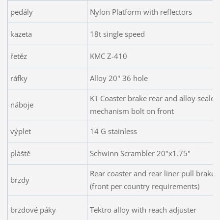
pedály
Nylon Platform with reflectors
kazeta
18t single speed
řetěz
KMC Z-410
ráfky
Alloy 20" 36 hole
KT Coaster brake rear and alloy sealed
náboje
mechanism bolt on front
výplet
14 G stainless
pláště
Schwinn Scrambler 20"x1.75"
Rear coaster and rear liner pull brake
brzdy
(front per country requirements)
brzdové páky
Tektro alloy with reach adjuster