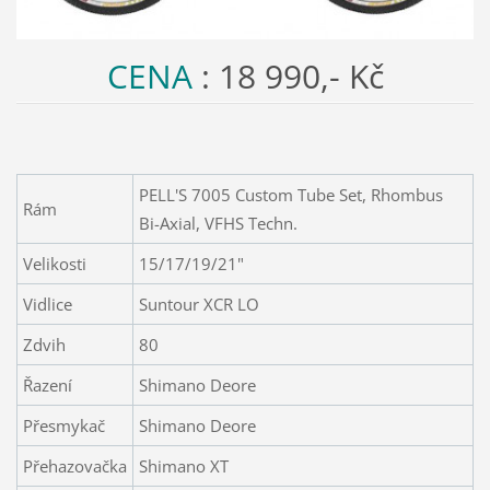
CENA
: 18 990,- Kč
PELL'S 7005 Custom Tube Set, Rhombus
Rám
Bi-Axial, VFHS Techn.
Velikosti
15/17/19/21"
Vidlice
Suntour XCR LO
Zdvih
80
Řazení
Shimano Deore
Přesmykač
Shimano Deore
Přehazovačka
Shimano XT