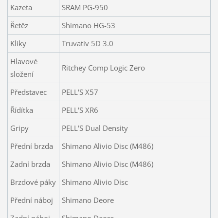
Kazeta
SRAM PG-950
Řetěz
Shimano HG-53
Kliky
Truvativ 5D 3.0
Hlavové
Ritchey Comp Logic Zero
složení
Představec
PELL'S X57
Řídítka
PELL'S XR6
Gripy
PELL'S Dual Density
Přední brzda
Shimano Alivio Disc (M486)
Zadní brzda
Shimano Alivio Disc (M486)
Brzdové páky
Shimano Alivio Disc
Přední náboj
Shimano Deore
Zadní náboj
Shimano Deore