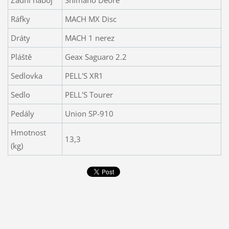
Ráfky
MACH MX Disc
Dráty
MACH 1 nerez
Pláště
Geax Saguaro 2.2
Sedlovka
PELL'S XR1
Sedlo
PELL'S Tourer
Pedály
Union SP-910
Hmotnost
13,3
(kg)