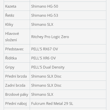
Kazeta
Shimano HG-50
Řetěz
Shimano HG-53
Kliky
Shimano SLX
Hlavové
Ritchey Pro Logic Zero
složení
Představec
PELL'S RX67 OV
Řídítka
PELL'S XR6 OV
Gripy
PELL'S Dual Density
Přední brzda
Shimano SLX Disc
Zadní brzda
Shimano SLX Disc
Brzdové páky
Shimano SLX
Přední náboj
Fulcrum Red Metal 29 SL