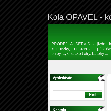
Kola OPAVEL - ko
PRODEJ A SERVIS - jízdní kol
koloběžky, odrážedla, přísluše
přilby, cyklistické tretry, batohy ...
Vyhledávání
Kontakt