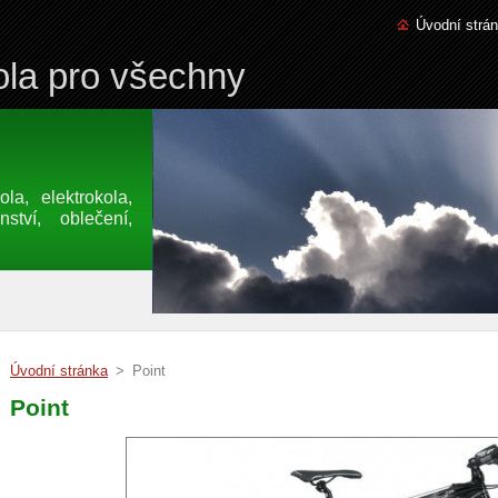
Úvodní strá
la pro všechny
a, elektrokola,
nství, oblečení,
Úvodní stránka
>
Point
Point