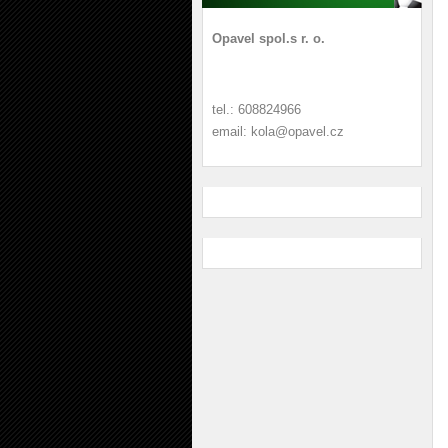
Opavel spol.s r. o.
tel.: 608824966
email: kola@opavel.cz