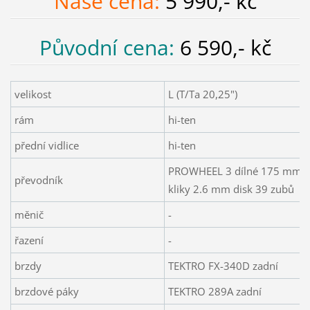
Naše cena:
5 990,- kč
Původní cena:
6 590,- kč
velikost
L (T/Ta 20,25")
rám
hi-ten
přední vidlice
hi-ten
PROWHEEL 3 dílné 175 mm
převodník
kliky 2.6 mm disk 39 zubů
měnič
-
řazení
-
brzdy
TEKTRO FX-340D zadní
brzdové páky
TEKTRO 289A zadní