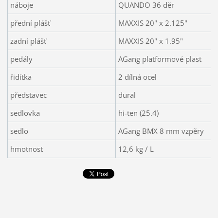
náboje
QUANDO 36 děr
přední plášť
MAXXIS 20" x 2.125"
zadní plášť
MAXXIS 20" x 1.95"
pedály
AGang platformové plast
řidítka
2 dílná ocel
představec
dural
sedlovka
hi-ten (25.4)
sedlo
AGang BMX 8 mm vzpěry
hmotnost
12,6 kg / L