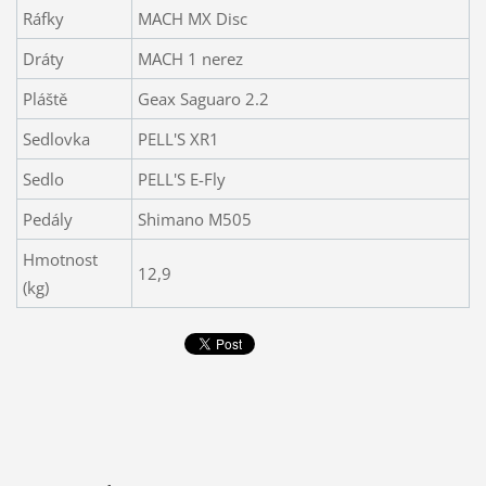
Ráfky
MACH MX Disc
Dráty
MACH 1 nerez
Pláště
Geax Saguaro 2.2
Sedlovka
PELL'S XR1
Sedlo
PELL'S E-Fly
Pedály
Shimano M505
Hmotnost
12,9
(kg)