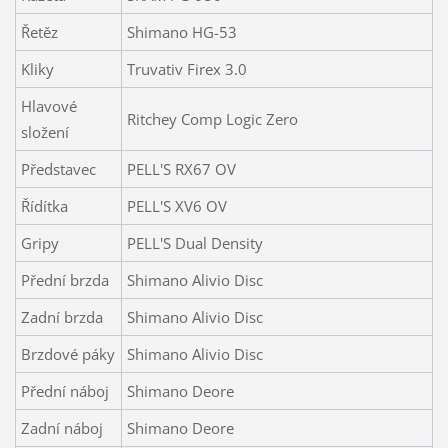
Řetěz
Shimano HG-53
Kliky
Truvativ Firex 3.0
Hlavové
Ritchey Comp Logic Zero
složení
Představec
PELL'S RX67 OV
Řídítka
PELL'S XV6 OV
Gripy
PELL'S Dual Density
Přední brzda
Shimano Alivio Disc
Zadní brzda
Shimano Alivio Disc
Brzdové páky
Shimano Alivio Disc
Přední náboj
Shimano Deore
Zadní náboj
Shimano Deore