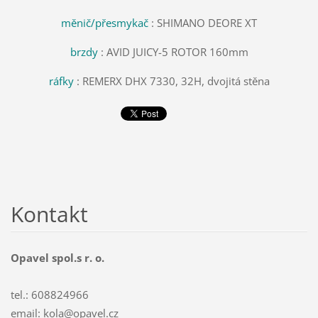
měnič/přesmykač
: SHIMANO DEORE XT
brzdy
: AVID JUICY-5 ROTOR 160mm
ráfky
: REMERX DHX 7330, 32H, dvojitá stěna
Kontakt
Opavel spol.s r. o.
tel.: 608824966
email: kola@opavel.cz