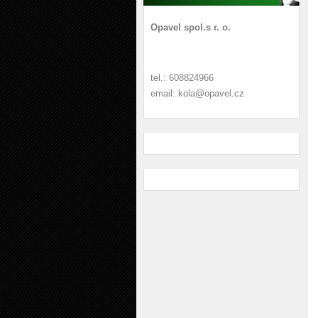
Opavel spol.s r. o.
tel.: 608824966
email: kola@opavel.cz