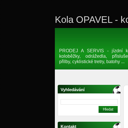
Kola OPAVEL - ko
PRODEJ A SERVIS - jízdní kol
koloběžky, odrážedla, přísluše
přilby, cyklistické tretry, batohy ...
Vyhledávání
Kontakt