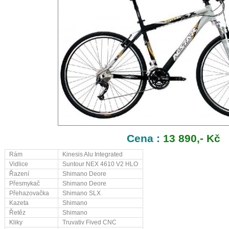
Cena :
13 890,- Kč
Rám
Kinesis Alu Integrated
Vidlice
Suntour NEX 4610 V2 HLO
Řazení
Shimano Deore
Přesmykač
Shimano Deore
Přehazovačka
Shimano SLX
Kazeta
Shimano
Řetěz
Shimano
Kliky
Truvativ Fived CNC