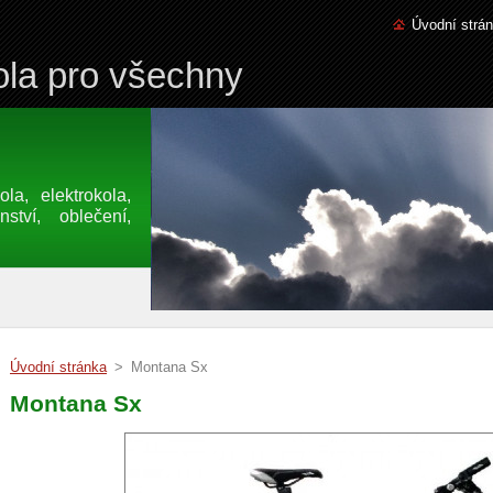
Úvodní strá
la pro všechny
a, elektrokola,
nství, oblečení,
Úvodní stránka
>
Montana Sx
Montana Sx