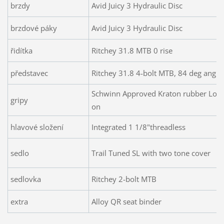
brzdy
Avid Juicy 3 Hydraulic Disc
brzdové páky
Avid Juicy 3 Hydraulic Disc
řidítka
Ritchey 31.8 MTB 0 rise
představec
Ritchey 31.8 4-bolt MTB, 84 deg angle
Schwinn Approved Kraton rubber Loc
gripy
on
hlavové složení
Integrated 1 1/8"threadless
sedlo
Trail Tuned SL with two tone cover
sedlovka
Ritchey 2-bolt MTB
extra
Alloy QR seat binder