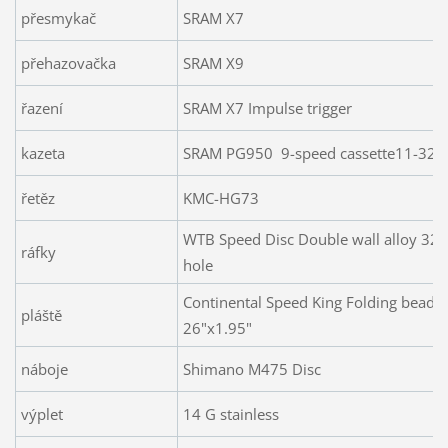
přesmykač
SRAM X7
přehazovačka
SRAM X9
řazení
SRAM X7 Impulse trigger
kazeta
SRAM PG950
9-speed cassette11-32T
řetěz
KMC-HG73
WTB Speed Disc Double wall alloy 32
ráfky
hole
Continental Speed King Folding bead
pláště
26"x1.95"
náboje
Shimano M475 Disc
výplet
14 G stainless