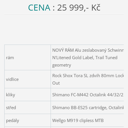
CENA
: 25 999,- Kč
NOVÝ RÁM
Alu zeslabovaný Schwinn
rám
N'Litened Gold Label, Trail Tuned
geometry
Rock Shox Tora SL zdvih 80mm Lock
vidlice
Out
kliky
Shimano FC-M442 Octalink 44/32/22
střed
Shimano BB-ES25 cartridge, Octalink
pedály
Wellgo M919 clipless MTB