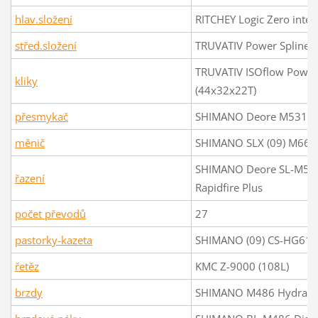
hlav.složení
RITCHEY Logic Zero integ
střed.složení
TRUVATIV Power Spline
TRUVATIV ISOflow Power
kliky
(44x32x22T)
přesmykač
SHIMANO Deore M531
měnič
SHIMANO SLX (09) M662
SHIMANO Deore SL-M53
řazení
Rapidfire Plus
počet převodů
27
pastorky-kazeta
SHIMANO (09) CS-HG61-9
řetěz
KMC Z-9000 (108L)
brzdy
SHIMANO M486 Hydrauli