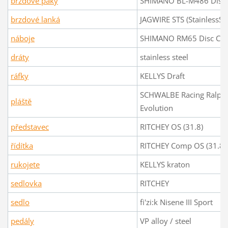
brzdové páky
SHIMANO BL-M486 Disc
brzdové lanká
JAGWIRE STS (StainlessSli
náboje
SHIMANO RM65 Disc Cen
dráty
stainless steel
ráfky
KELLYS Draft
SCHWALBE Racing Ralph 
pláště
Evolution
představec
RITCHEY OS (31.8)
řídítka
RITCHEY Comp OS (31.8)
rukojete
KELLYS kraton
sedlovka
RITCHEY
sedlo
fi'zi:k Nisene III Sport
pedály
VP alloy / steel