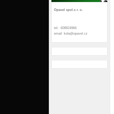
Opavel spol.s r. o.
tel.: 608824966
email: kola@opavel.cz