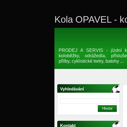
Kola OPAVEL - ko
PRODEJ A SERVIS - jízdní kol
koloběžky, odrážedla, přísluše
přilby, cyklistické tretry, batohy ...
Vyhledávání
Kontakt