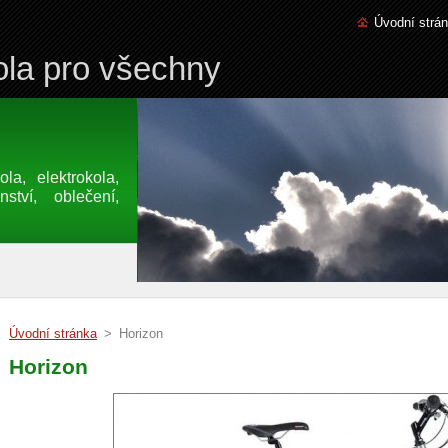
Úvodní strá
la pro všechny
a, elektrokola,
nství, oblečení,
Úvodní stránka
>
Horizon
Horizon