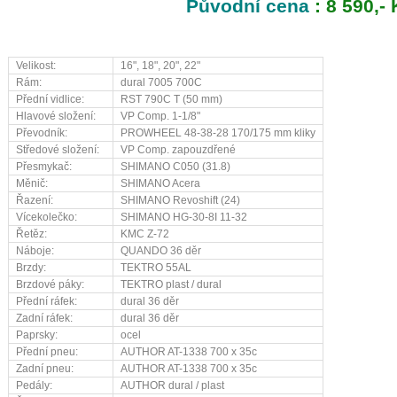
Původní cena
: 8 590,-
Velikost:
16", 18", 20", 22"
Rám:
dural 7005 700C
Přední vidlice:
RST 790C T (50 mm)
Hlavové složení:
VP Comp. 1-1/8"
Převodník:
PROWHEEL 48-38-28 170/175 mm kliky
Středové složení:
VP Comp. zapouzdřené
Přesmykač:
SHIMANO C050 (31.8)
Měnič:
SHIMANO Acera
Řazení:
SHIMANO Revoshift (24)
Vícekolečko:
SHIMANO HG-30-8I 11-32
Řetěz:
KMC Z-72
Náboje:
QUANDO 36 děr
Brzdy:
TEKTRO 55AL
Brzdové páky:
TEKTRO plast / dural
Přední ráfek:
dural 36 děr
Zadní ráfek:
dural 36 děr
Paprsky:
ocel
Přední pneu:
AUTHOR AT-1338 700 x 35c
Zadní pneu:
AUTHOR AT-1338 700 x 35c
Pedály:
AUTHOR dural / plast