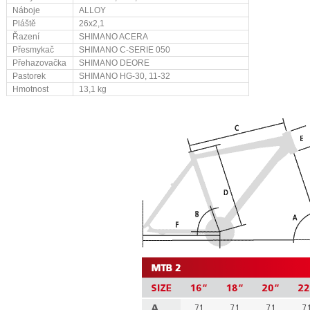
Náboje
ALLOY
Pláště
26x2,1
Řazení
SHIMANO ACERA
Přesmykač
SHIMANO C-SERIE 050
Přehazovačka
SHIMANO DEORE
Pastorek
SHIMANO HG-30, 11-32
Hmotnost
13,1 kg