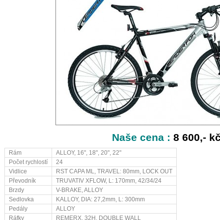
Naše cena :
8 600,- k
Rám
ALLOY, 16", 18", 20", 22"
Počet rychlostí
24
Vidlice
RST CAPA ML, TRAVEL: 80mm, LOCK OUT
Převodník
TRUVATIV XFLOW, L: 170mm, 42/34/24
Brzdy
V-BRAKE, ALLOY
Sedlovka
KALLOY, DIA: 27,2mm, L: 300mm
Pedály
ALLOY
Ráfky
REMERX, 32H, DOUBLE WALL