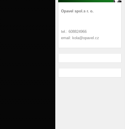
Opavel spol.s r. o.
tel.: 608824966
email: kola@opavel.cz