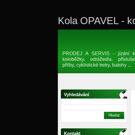
Kola OPAVEL - ko
PRODEJ A SERVIS - jízdní kol
koloběžky, odrážedla, přísluše
přilby, cyklistické tretry, batohy ...
Vyhledávání
Kontakt