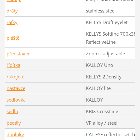
dráty
stainless steel
ráfky
KELLYS Draft eyelet
KELLYS Softline 700x38C
pláště
ReflectiveLine
představec
Zoom - adjustable
řídítka
KALLOY Uno
rukojete
KELLYS 2Density
nástavce
KALLOY lite
sedlovka
KALLOY
sedlo
KBIX CrossLine
pedály
VP alloy / steel
doplňky
CAT EYE reflector set, bell