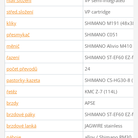
hlav.složení
VP semi-integrated
střed.složení
VP cartridge
kliky
SHIMANO M191 (48x38x
přesmykač
SHIMANO C051
měnič
SHIMANO Alivio M410
řazení
SHIMANO ST-EF60 EZ-fire
počet převodů
24
pastorky-kazeta
SHIMANO CS-HG30-8 (11
řetěz
KMC Z-7 (114L)
brzdy
APSE
brzdové páky
SHIMANO ST-EF60 EZ-fire
brzdové lanká
JAGWIRE stainless
náboje
alloy / Shimano RM30