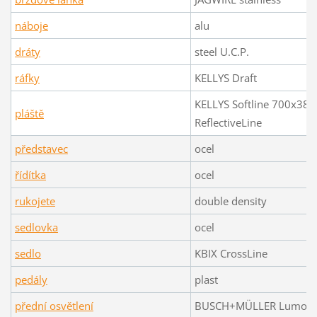
náboje
alu
dráty
steel U.C.P.
ráfky
KELLYS Draft
KELLYS Softline 700x38C 
pláště
ReflectiveLine
představec
ocel
řídítka
ocel
rukojete
double density
sedlovka
ocel
sedlo
KBIX CrossLine
pedály
plast
přední osvětlení
BUSCH+MÜLLER Lumotec