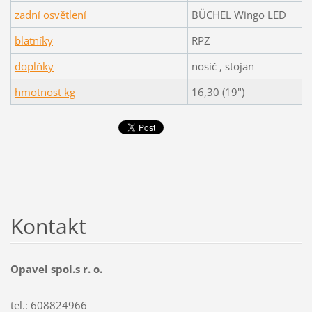
zadní osvětlení
BÜCHEL Wingo LED
blatníky
RPZ
doplňky
nosič , stojan
hmotnost kg
16,30 (19")
Kontakt
Opavel spol.s r. o.
tel.: 608824966