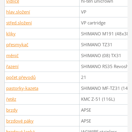
vidlice
hi-ten unicrown
hlav.složení
VP
střed.složení
VP cartridge
kliky
SHIMANO M191 (48x38x
přesmykač
SHIMANO TZ31
měnič
SHIMANO (08) TX31
řazení
SHIMANO RS35 Revoshif
počet převodů
21
pastorky-kazeta
SHIMANO MF-TZ31 (14-3
řetěz
KMC Z-51 (116L)
brzdy
APSE
brzdové páky
APSE
brzdové lanká
JAGWIRE stainless