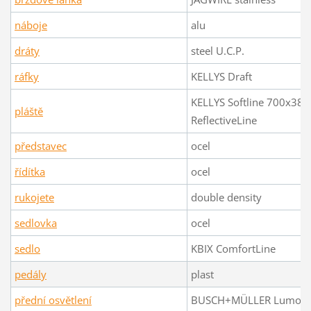
náboje
alu
dráty
steel U.C.P.
ráfky
KELLYS Draft
KELLYS Softline 700x38C 
pláště
ReflectiveLine
představec
ocel
řídítka
ocel
rukojete
double density
sedlovka
ocel
sedlo
KBIX ComfortLine
pedály
plast
přední osvětlení
BUSCH+MÜLLER Lumotec