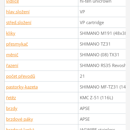
vidlice
hi-ten unicrown
hlav.složení
VP
střed.složení
VP cartridge
kliky
SHIMANO M191 (48x38x
přesmykač
SHIMANO TZ31
měnič
SHIMANO (08) TX31
řazení
SHIMANO RS35 Revoshif
počet převodů
21
pastorky-kazeta
SHIMANO MF-TZ31 (14-3
řetěz
KMC Z-51 (116L)
brzdy
APSE
brzdové páky
APSE
brzdové lanká
JAGWIRE stainless