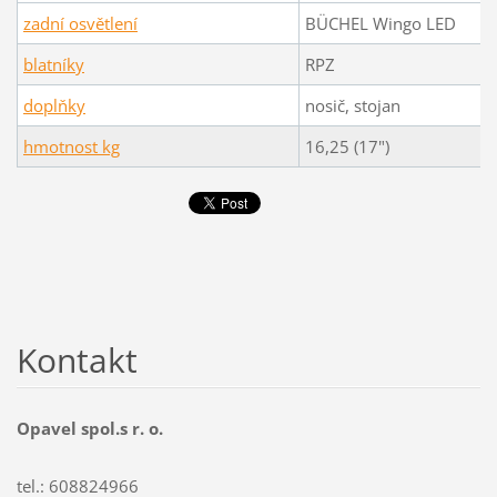
zadní osvětlení
BÜCHEL Wingo LED
blatníky
RPZ
doplňky
nosič, stojan
hmotnost kg
16,25 (17")
Kontakt
Opavel spol.s r. o.
tel.: 608824966