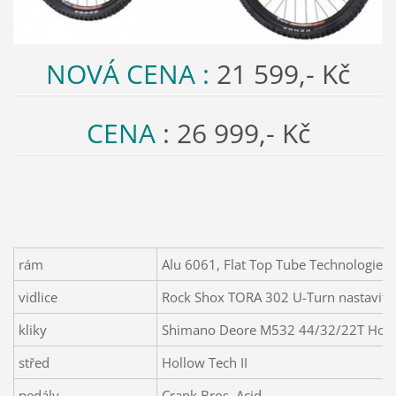
NOVÁ CENA :
21 599,- Kč
CENA
: 26 999,- Kč
rám
Alu 6061, Flat Top Tube Technologies 
vidlice
Rock Shox TORA 302 U-Turn nastavit
kliky
Shimano Deore M532 44/32/22T Hollo
střed
Hollow Tech II
pedály
Crank Bros. Acid