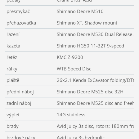
přesmykač
Shimano Deore M510
přehazovačka
Shimano XT, Shadow mount
řazení
Shimano Deore M530 Dual Release 27
kazeta
Shimano HG50 11-32T 9-speed
řetěz
KMC Z-9200
ráfky
WTB Speed Disc
pláště
26x2.1 Kenda ExCavator folding/DTC
přední náboj
Shimano Deore M525 disc 32H
zadní náboj
Shimano Deore M525 disc and freehu
výplet
14G stainless
brzdy
Avid Juicy 3s disc, rotors: 180mm fro
brzdové páky
Avid Juicy 3s hydraulic