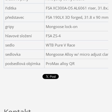
řidítka
FSA XC300A-OS AL6061 riser, 31.8x
představec
FSA 190LX 3D forged, 31.8 x 90 mm XS
gripy
Mongoose lock-on
hlavové složení
FSA ZS-4
sedlo
WTB Pure V Race
sedlovka
Mongoose Alloy w/ micro adjust clam
podsedlová objímka
ProMax alloy QR
Kontakt