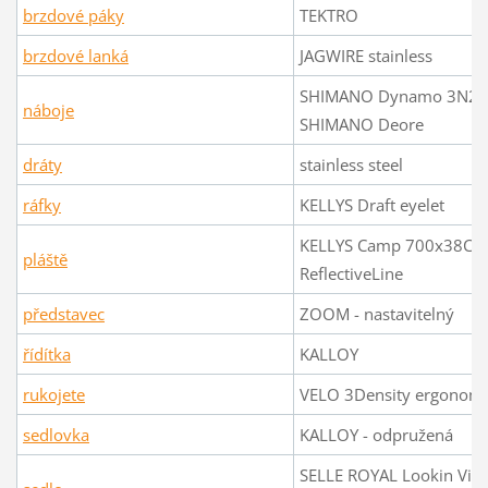
brzdové páky
TEKTRO
brzdové lanká
JAGWIRE stainless
SHIMANO Dynamo 3N20
náboje
SHIMANO Deore
dráty
stainless steel
ráfky
KELLYS Draft eyelet
KELLYS Camp 700x38C -
pláště
ReflectiveLine
představec
ZOOM - nastavitelný
řídítka
KALLOY
rukojete
VELO 3Density ergonomi
sedlovka
KALLOY - odpružená
SELLE ROYAL Lookin Visu