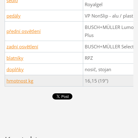
sedlo
Royalgel
pedály
VP NonSlip - alu / plast
BUSCH+MÜLLER Lumotec
přední osvětlení
Plus
zadní osvětlení
BUSCH+MÜLLER Selectra
blatníky
RPZ
doplňky
nosič, stojan
hmotnost kg
16,15 (19")