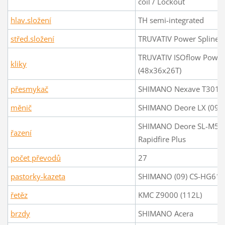
coil / Lockout
hlav.složení
TH semi-integrated
střed.složení
TRUVATIV Power Spline
TRUVATIV ISOflow Power
kliky
(48x36x26T)
přesmykač
SHIMANO Nexave T301
měnič
SHIMANO Deore LX (09) 
SHIMANO Deore SL-M53
řazení
Rapidfire Plus
počet převodů
27
pastorky-kazeta
SHIMANO (09) CS-HG61-9
řetěz
KMC Z9000 (112L)
brzdy
SHIMANO Acera